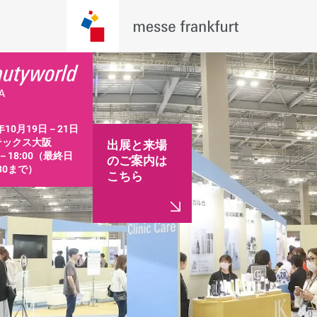
年10月19日－21日 
ックス大阪

出展と来場
0－18:00（最終日
のご案内は
:30まで）
こちら