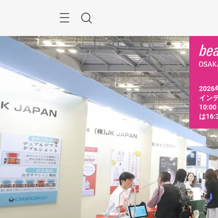
ス
キ
ッ
Menu
検
プ
す
索
る
2026
インテ
10:0
は16