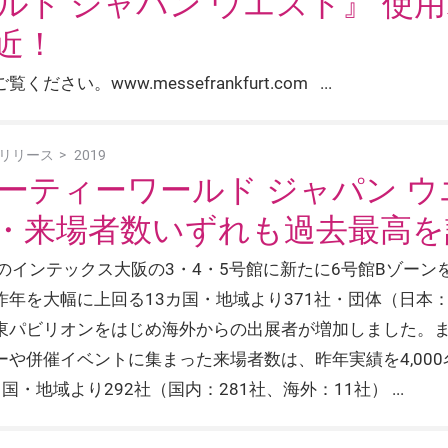
ルド ジャパン ウエスト』 使
近！
い。www.messefrankfurt.com
リリース
2019
ーティーワールド ジャパン ウ
・来場者数いずれも過去最高を
のインテックス大阪の3・4・5号館に新たに6号館Bゾーン
を大幅に上回る13カ国・地域より371社・団体（日本：32
東パビリオンをはじめ海外からの出展者が増加しました。
併催イベントに集まった来場者数は、昨年実績を4,000名
5カ国・地域より292社（国内：281社、海外：11社）