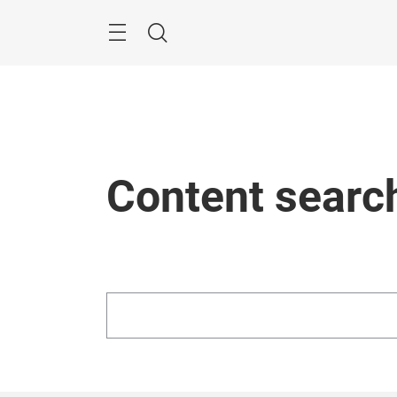
ス
キ
ッ
Menu
検
プ
す
索
る
Content searc