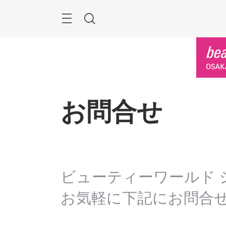
ス
キ
ッ
Menu
検
プ
す
索
る
お問合せ
ビューティーワールド 
お気軽に下記にお問合