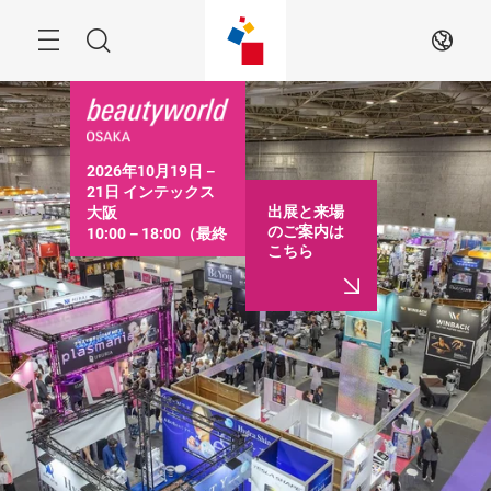
ス
キ
ッ
Menu
検
JA
プ
す
索
る
2026年10月19日－
21日 インテックス
出展と来場
大阪

のご案内は
10:00－18:00（最終
こちら
日は16:30まで）