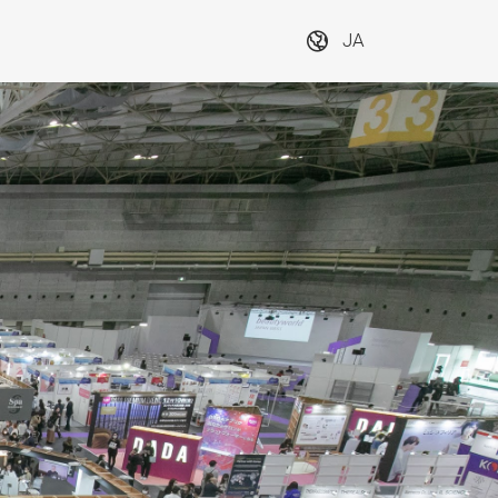
JA
クス大阪　　
インテックス大阪　　
, 5, 6B号館で
1, 2, 3, 4, 5, 6B号館で
次
開催