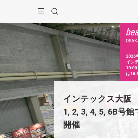
ス
キ
ッ
Menu
検
プ
す
索
る
2026
インテ
10:0
は16
テックス大阪　　
インテックス大阪
 3, 4, 5, 6B号館で
1, 2, 3, 4, 5, 6B号
前
開催