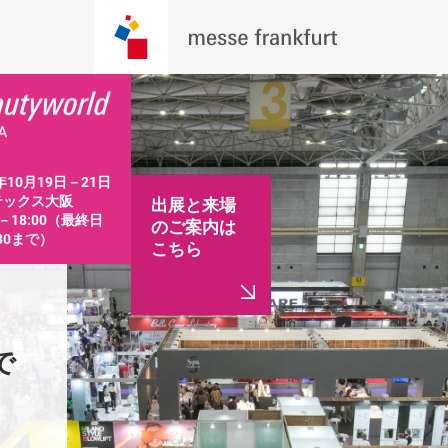
年10月19日－21日 
ックス大阪

出展と来場
0－18:00（最終日
のご案内は
:30まで）
こちら
　　
インテックス大阪　　
インテッ
館で
1, 2, 3, 4, 5, 6B号館で
1, 2, 3, 4
開催
開催