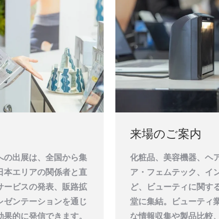
来場のご案内
への出展は、全国から集
化粧品、美容機器、ヘ
日本エリアの関係者と直
ア・フェムテック、イ
サービスの発表、販路拡
ど、ビューティに関す
レゼンテーションを通じ
堂に集結。ビューティ
効果的に発信できます。
な情報収集や製品比較