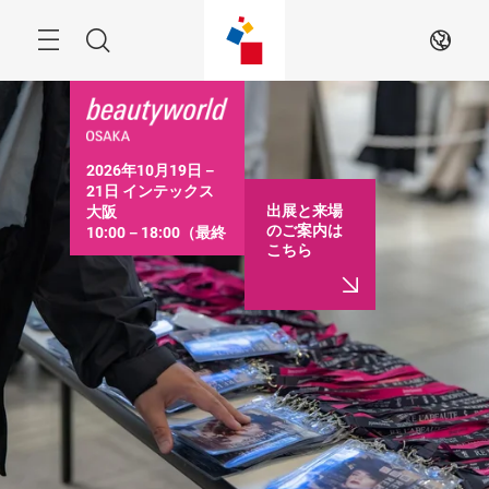
ス
キ
ッ
Menu
検
JA
プ
す
索
る
2026年10月19日－
21日 インテックス
出展と来場
大阪

のご案内は
10:00－18:00（最終
こちら
日は16:30まで）