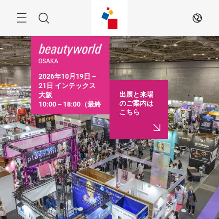
ス
キ
ッ
Menu
検
JA
プ
す
索
る
2026年10月19日－
21日 インテックス
出展と来場
大阪

のご案内は
10:00－18:00（最終
こちら
日は16:30まで）