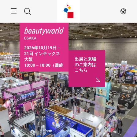
ス
キ
ッ
Menu
検
JA
プ
す
索
る
2026年10月19日－
21日 インテックス
出展と来場
大阪

のご案内は
10:00－18:00（最終
こちら
日は16:30まで）