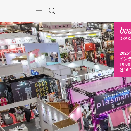
ス
キ
ッ
Menu
検
プ
す
索
る
2026
インテ
10:0
は16