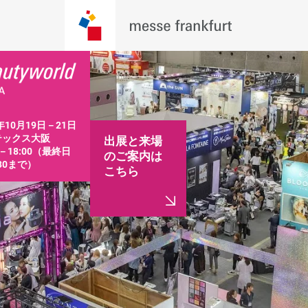
年10月19日－21日 
ックス大阪

出展と来場
0－18:00（最終日
のご案内は
:30まで）
こちら