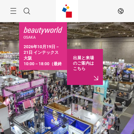
ス
キ
ッ
Menu
検
JA
プ
す
索
る
2026年10月19日－
21日 インテックス
出展と来場
大阪

のご案内は
10:00－18:00（最終
こちら
日は16:30まで）