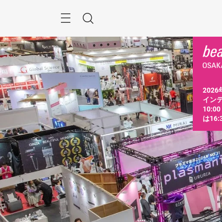
ス
キ
ッ
Menu
検
プ
す
索
る
2026
インテ
10:0
は16