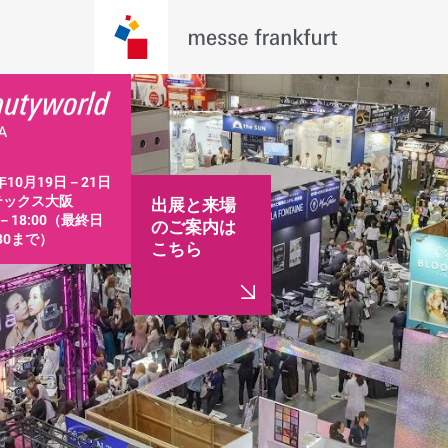
年10月19日－21日 
ックス大阪

出展と来場
0－18:00（最終日
のご案内は
:30まで）
こちら