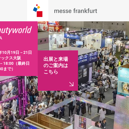
年10月19日－21日 
ックス大阪

出展と来場
0－18:00（最終日
のご案内は
:30まで）
こちら