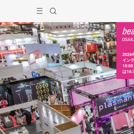
ス
キ
ッ
Menu
検
プ
す
索
る
2026
インテ
10:0
は16