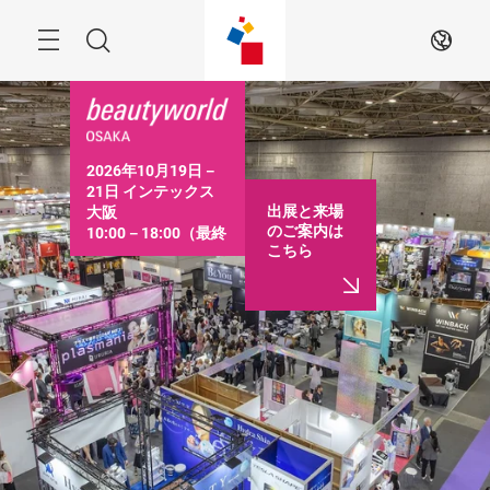
ス
キ
ッ
Menu
検
JA
プ
す
索
る
2026年10月19日－
21日 インテックス
出展と来場
大阪

のご案内は
10:00－18:00（最終
こちら
日は16:30まで）