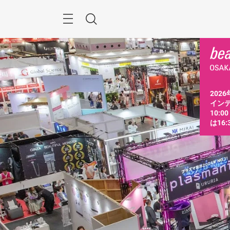
ス
キ
ッ
Menu
検
プ
す
索
る
2026
インテ
10:0
は16