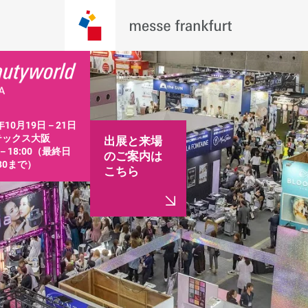
年10月19日－21日 
ックス大阪

出展と来場
0－18:00（最終日
のご案内は
:30まで）
こちら