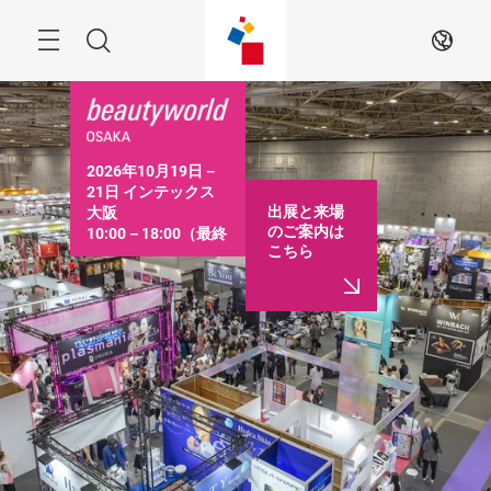
ス
キ
ッ
Menu
検
JA
プ
す
索
る
2026年10月19日－
21日 インテックス
出展と来場
大阪

のご案内は
10:00－18:00（最終
こちら
日は16:30まで）