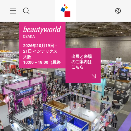
ス
キ
ッ
Menu
検
JA
プ
す
索
る
2026年10月19日－
21日 インテックス
出展と来場
大阪

のご案内は
10:00－18:00（最終
こちら
日は16:30まで）