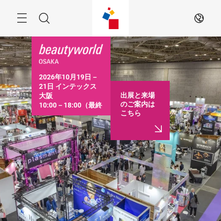
ス
キ
ッ
Menu
検
JA
プ
す
索
る
2026年10月19日－
21日 インテックス
出展と来場
大阪

のご案内は
10:00－18:00（最終
こちら
日は16:30まで）