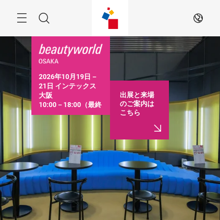
ス
キ
ッ
Menu
検
JA
プ
す
索
る
2026年10月19日－
21日 インテックス
出展と来場
大阪

のご案内は
10:00－18:00（最終
こちら
日は16:30まで）