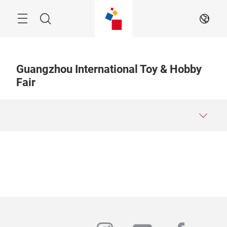
ス
キ
ッ
Menu
検
JA
プ
す
索
る
Guangzhou International Toy & Hobby
Fair