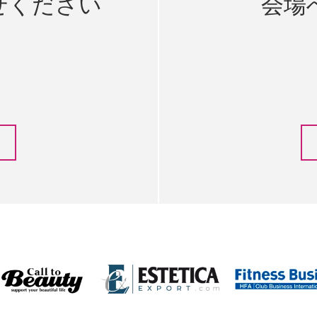
せください
会場