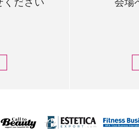
せください
会場