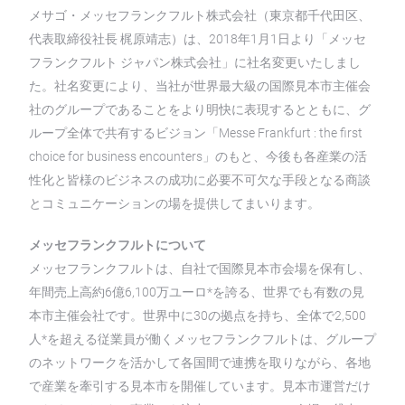
メサゴ・メッセフランクフルト株式会社（東京都千代田区、
代表取締役社長 梶原靖志）は、2018年1月1日より「メッセ
フランクフルト ジャパン株式会社」に社名変更いたしまし
た。社名変更により、当社が世界最大級の国際見本市主催会
社のグループであることをより明快に表現するとともに、グ
ループ全体で共有するビジョン「Messe Frankfurt : the first
choice for business encounters」のもと、今後も各産業の活
性化と皆様のビジネスの成功に必要不可欠な手段となる商談
とコミュニケーションの場を提供してまいります。
メッセフランクフルトについて
メッセフランクフルトは、自社で国際見本市会場を保有し、
年間売上高約6億6,100万ユーロ*を誇る、世界でも有数の見
本市主催会社です。世界中に30の拠点を持ち、全体で2,500
人*を超える従業員が働くメッセフランクフルトは、グループ
のネットワークを活かして各国間で連携を取りながら、各地
で産業を牽引する見本市を開催しています。見本市運営だけ