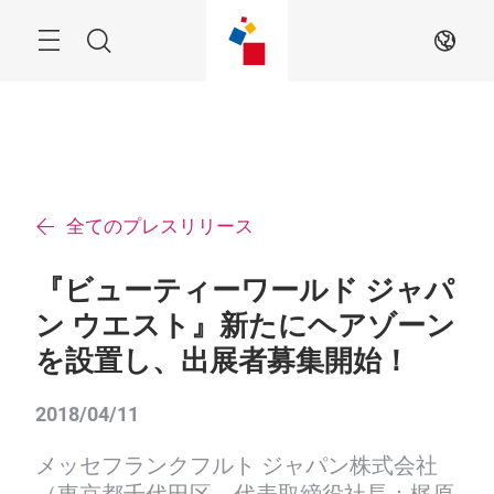
ス
キ
ッ
Menu
検
JA
プ
す
索
る
全てのプレスリリース
『ビューティーワールド ジャパ
ン ウエスト』新たにヘアゾーン
を設置し、出展者募集開始！
2018/04/11
メッセフランクフルト ジャパン株式会社