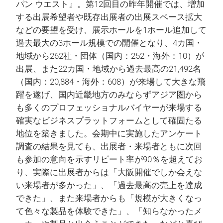
パン ウエスト』。第12回目の昨年開催では、増加
する出展希望者や既存出展者の出展スペース拡大
などの要望を受け、展示ホールを1ホール追加して
過去最大の3ホール規模での開催となり、4カ国・
地域から262社・団体（国内：252・海外：10）が
出展、また22カ国・地域から過去最高の21,492名
（国内：20,884・海外：608）が来場して大きな飛
躍を遂げ、国内近畿地方のみならずアジア圏から
も多くのプロフェッショナルバイヤーが来場する
確実なビジネスプラットフォームとして確固たる
地位を築きました。会期中に実施したアンケート
調査の結果を見ても、出展者・来場者ともに次回
も参加の意向を示すリピート率が90％を超えてお
り、実際に出展者からは「大阪開催でしか会えな
い来場者が多かった」、「過去最高の売上を達成
できた」、また来場者からも「規模が大きくなっ
て色々な製品を体験できた」、「知らなかったメ