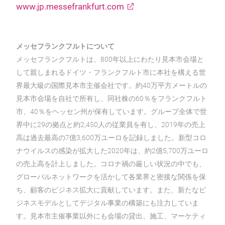
www.jp.messefrankfurt.com
メッセフランクフルトについて
メッセフランクフルトは、800年以上にわたり見本市会場と
して親しまれるドイツ・フランクフルト市に本社を構える世
界最大級の国際見本市主催会社です。約40万平方メートルの
見本市会場を自社で所有し、同社株の60％をフランクフルト
市、40％をヘッセン州が保有しています。グループ全体で世
界中に29の拠点と約2,450人の従業員を有し、2019年の売上
高は過去最高の7億3,600万ユーロを記録しました。新型コロ
ナウイルスの感染が拡大した2020年は、約2億5,700万ユーロ
の売上高を計上しました。コロナ禍の厳しい状況の中でも、
グローバルネットワークを活かして各業界と密接な関係を保
ち、顧客のビジネス拡大に貢献しています。また、新たなビ
ジネスモデルとしてデジタル事業の構築にも注力していま
す。見本市主催事業以外にも会場の貸出、施工、マーケティ