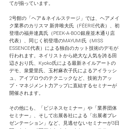
てが揃っています。
2号館の「ヘア＆ネイルステージ」では、ヘアメイ
ク業界のカリスマ 新井唯夫氏（FÉERIE代表）、初
登壇の福井達真氏（PEEK-A-BOO銀座並木通り店
代表）、同じく初登壇のMAYUMI氏（MISS
ESSENCE代表）による独自のカット技術のデモが
行われます。ネイリストから絶大な人気を誇る田
辺さおり氏、Kyoko氏による最新ネイルアートの
デモ、泉愛里氏、玉村麻衣子氏によるアイラッシ
ュ、アイブロウのテクニックなど、技術力アッ
プ・マネジメント力アップに直結するセミナーが
開催されます。
その他にも、「ビジネスセミナー」や「業界団体
セミナー」、そして出展各社による「出展者プレ
ゼンテーション」など、見逃せないセミナーが3日