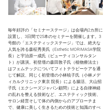
毎年好評の「セミナーステージ」は会場内2カ所に
設置し、3日間で25本のセミナーを開催します。3
号館の「エステティックステージ」では、絶大な
人気を誇る森柾秀美氏（Esthetic MORIMASA学院
長）と宇治原一成氏（ビューティコンサルタン
ト）が講演。初登壇の森田敦子氏（植物療法士）
はフェムテックについてフィトテラピーケアを通
じて解説、同じく初登壇の小林暁子氏（小林メデ
ィカルクリニック東京 院長）による腸活、大山招
子氏（エクシーズジャパン顧問）による自律神経
の乱れを整える技術など、エステティック技術、
サロン経営そして体の内側からのアプローチま
で、健康に美しく生きるための技術と知識のすべ