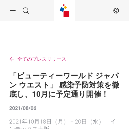
ス
キ
ッ
Menu
検
JA
プ
す
索
る
全てのプレスリリース
「ビューティーワールド ジャパ
ン ウエスト」 感染予防対策を徹
底し、10月に予定通り開催！
2021/08/06
2021年10月18日（月）－20日（水） イ