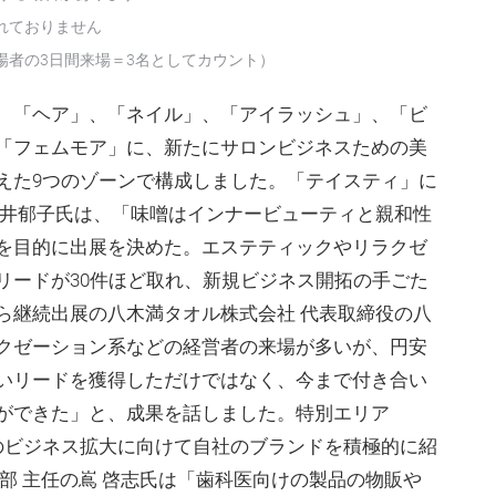
れておりません
場者の3日間来場＝3名としてカウント）
、「ヘア」、「ネイル」、「アイラッシュ」、「ビ
「フェムモア」に、新たにサロンビジネスための美
えた9つのゾーンで構成しました。「テイスティ」に
室井郁子氏は、「味噌はインナービューティと親和性
を目的に出展を決めた。エステティックやリラクゼ
リードが30件ほど取れ、新規ビジネス開拓の手ごた
ら継続出展の八木満タオル株式会社 代表取締役の八
クゼーション系などの経営者の来場が多いが、円安
いリードを獲得しただけではなく、今まで付き合い
ができた」と、成果を話しました。特別エリア
でのビジネス拡大に向けて自社のブランドを積極的に紹
部 主任の嶌 啓志氏は「歯科医向けの製品の物販や