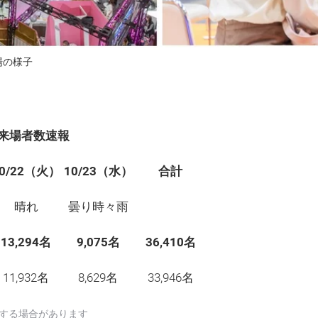
場の様子
」来場者数速報
10/22（火）
10/23（水）
合計
晴れ
曇り時々雨
13,294名
9,075名
36,410名
11,932名
8,629名
33,946名
更する場合があります