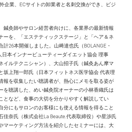
外企業、ECサイトの卸業者と名刺交換ができ、ビジ
、鍼灸師やサロン経営者向けに、各業界の最新情報
ナーを、「エステティックステージ」と「ヘア＆ネ
計26本開催しました。山﨑達也氏（BOLANGE・
団法人日本インナービューティーダイエット協会 理事
」オーナーネイルテクニシャン）、大山招子氏（鍼灸あん摩マ
と坂上翔一郎氏（日本フィットネス医学協会 代表理
情報を収集したい聴講者が、熱心にメモを取る姿が
ーを聴講した、めい鍼灸院オーナーの小林香織氏は
ことなど、食事の大切を分かりやすく解説してい
自分にもサロンのお客様にも使える情報を得ること
奈氏（株式会社La Beaute.代表取締役）や星渉氏
やマーケティング方法を紹介したセミナーには、大