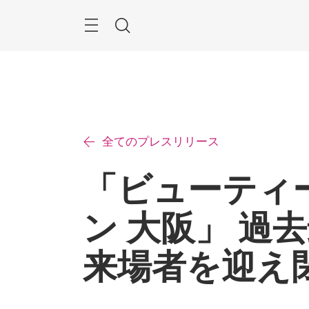
ス
キ
ッ
Menu
検
プ
す
索
る
全てのプレスリリース
「ビューティ
ン 大阪」 過去
来場者を迎え