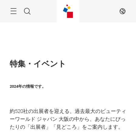
ス
キ
ッ
Menu
検
JA
プ
す
索
る
特集・イベント
2024年の情報です。
約520社の出展者を迎える、過去最大のビューティ
ーワールド ジャパン 大阪の中から、あなたにぴっ
たりの「出展者」「見どころ」をご案内します。